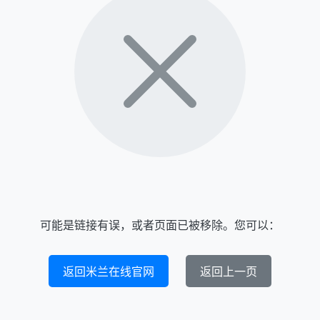
可能是链接有误，或者页面已被移除。您可以：
返回米兰在线官网
返回上一页