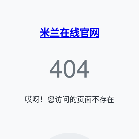
米兰在线官网
404
哎呀！您访问的页面不存在