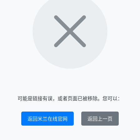
可能是链接有误，或者页面已被移除。您可以：
返回米兰在线官网
返回上一页