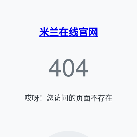
米兰在线官网
404
哎呀！您访问的页面不存在